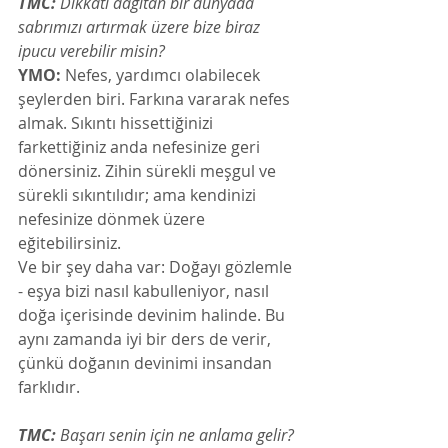
TMC:
 Dikkati dağıtan bir dünyada 
sabrımızı artırmak üzere bize biraz 
ipucu verebilir misin? 
YMO:
 Nefes, yardımcı olabilecek 
şeylerden biri. Farkına vararak nefes 
almak. Sıkıntı hissettiğinizi 
farkettiğiniz anda nefesinize geri 
dönersiniz. Zihin sürekli meşgul ve 
sürekli sıkıntılıdır; ama kendinizi 
nefesinize dönmek üzere 
eğitebilirsiniz.
Ve bir şey daha var: Doğayı gözlemle 
- eşya bizi nasıl kabulleniyor, nasıl 
doğa içerisinde devinim halinde. Bu 
aynı zamanda iyi bir ders de verir, 
çünkü doğanın devinimi insandan 
farklıdır.
TMC:
 Başarı senin için ne anlama gelir? 