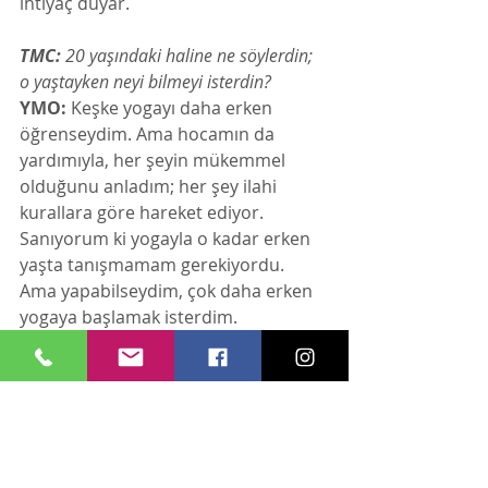
ihtiyaç duyar.
TMC:
 20 yaşındaki haline ne söylerdin; 
o yaştayken neyi bilmeyi isterdin? 
YMO:
 Keşke yogayı daha erken 
öğrenseydim. Ama hocamın da 
yardımıyla, her şeyin mükemmel 
olduğunu anladım; her şey ilahi 
kurallara göre hareket ediyor. 
Sanıyorum ki yogayla o kadar erken 
yaşta tanışmamam gerekiyordu. 
Ama yapabilseydim, çok daha erken 
yogaya başlamak isterdim.
TMC:
 Başkalarında en çok değer 
verdiğin özellikler nelerdir? 
YMO:
 Alçakgönüllülük ve merhamete 
önem veririm. Yargılamayan, her 
şeye saygı ve sevgi besleyen, 