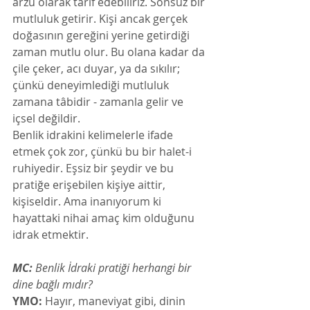
arzu olarak tarif edebiliriz. Sonsuz bir 
mutluluk getirir. Kişi ancak gerçek 
doğasının gereğini yerine getirdiği 
zaman mutlu olur. Bu olana kadar da 
çile çeker, acı duyar, ya da sıkılır; 
çünkü deneyimlediği mutluluk 
zamana tâbidir - zamanla gelir ve 
içsel değildir.
Benlik idrakini kelimelerle ifade 
etmek çok zor, çünkü bu bir halet-i 
ruhiyedir. Eşsiz bir şeydir ve bu 
pratiğe erişebilen kişiye aittir, 
kişiseldir. Ama inanıyorum ki 
hayattaki nihai amaç kim olduğunu 
idrak etmektir.
MC:
 Benlik İdraki pratiği herhangi bir 
dine bağlı mıdır?
YMO:
 Hayır, maneviyat gibi, dinin 