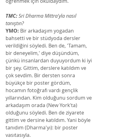
öğrenmek için okuldaydım.
TMC:
 Sri Dharma Mittra'yla nasıl 
tanıştın? 
YMO:
 Bir arkadaşım yogadan 
bahsetti ve bir stüdyoda dersler 
verildiğini söyledi. Ben de, 'Tamam, 
bir deneyelim,' diye düşündüm, 
çünkü insanlardan duyuyordum ki iyi 
bir şey. Gittim, derslere katıldım ve 
çok sevdim. Bir dersten sonra 
büyükçe bir poster gördüm, 
hocamın fotoğrafı vardı gençlik 
yıllarından. Kim olduğunu sordum ve 
arkadaşım orada (New York'ta) 
olduğunu söyledi. Ben de ziyarete 
gittim ve dersine katıldım. Yani böyle 
tanıdım (Dharma'yı): bir poster 
vasıtasıyla.