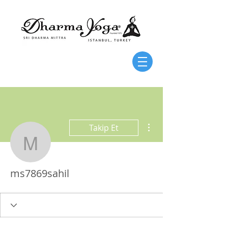
Diğer Eylemler
Takip Et
ms7869sahil
ms7869sahil