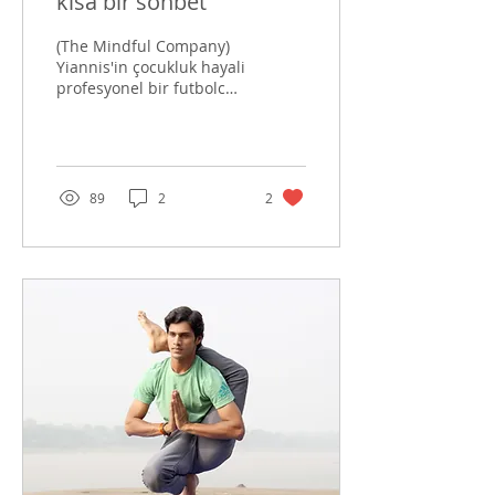
kısa bir sohbet
(The Mindful Company)
Yiannis'in çocukluk hayali
profesyonel bir futbolcu
olmaktı. Ancak New
York'ta okurken, şans
eseri, Sri Dharma...
89
2
2