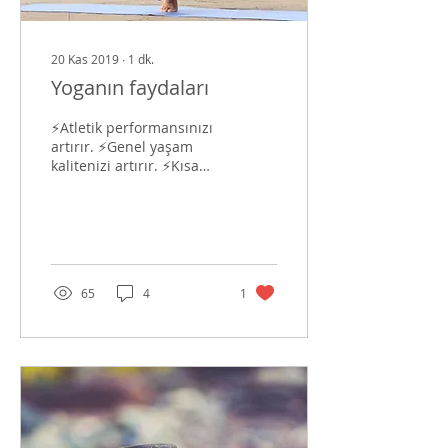
20 Kas 2019
∙
1
dk.
Yoganın faydaları
⚡️Atletik performansınızı
artırır. ⚡️Genel yaşam
kalitenizi artırır. ⚡️Kısa
süreli belleğinizi
güçlendirir. ⚡️Kas gücü ve
sıkılığını...
65
4
1