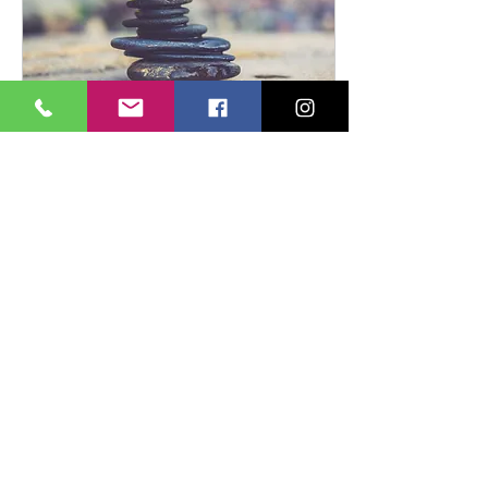
20 Kas 2019
∙
2
dk.
Yoga ile yeni
tanışıyorsan...
1. Muhtemelen tahmin
ettiğinden daha zor.
"Yeni öğrencilerin en sık
yaptığı yorumlardan biri;
"tahmin ettiğimden daha
zormuş." Yoga...
118
2
1